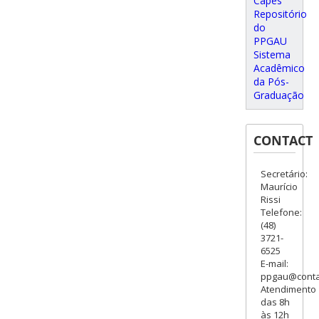
Capes
Repositório
do
PPGAU
Sistema
Acadêmico
da Pós-
Graduação
CONTACT
Secretário:
Maurício
Rissi
Telefone:
(48)
3721-
6525
E-mail:
ppgau@contat
Atendimento
das 8h
às 12h