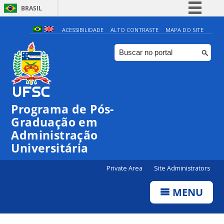
BRASIL
Simplifique!
ACESSIBILIDADE
ALTO CONTRASTE
MAPA DO SITE
Comunica BR
Participe
Acesso à informação
Legislação
Programa de Pós-
Canais
Graduação em
Administração
Universitária
Private Area
Site Administrators
MENU