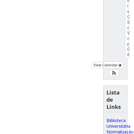
h
t
s
C
S
c
V
n
p
C
8
View Calendar
Lista
de
Links
Biblioteca
Universitária
Normalização