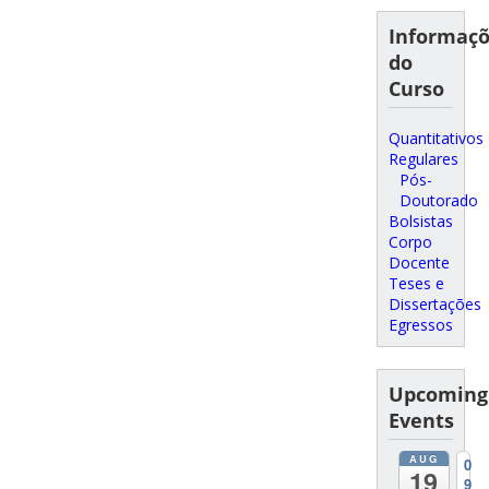
Informaç
do
Curso
Quantitativos
Regulares
Pós-
Doutorado
Bolsistas
Corpo
Docente
Teses e
Dissertações
Egressos
Upcoming
Events
AUG
0
19
9