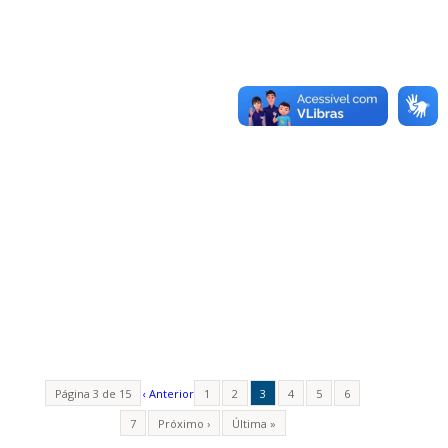
Página 3 de 15
‹ Anterior
1
2
3
4
5
6
7
Próximo ›
Última »