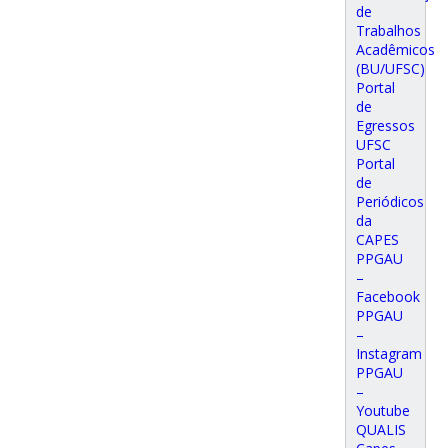
de
Trabalhos
Acadêmicos
(BU/UFSC)
Portal
de
Egressos
UFSC
Portal
de
Periódicos
da
CAPES
PPGAU
–
Facebook
PPGAU
–
Instagram
PPGAU
–
Youtube
QUALIS