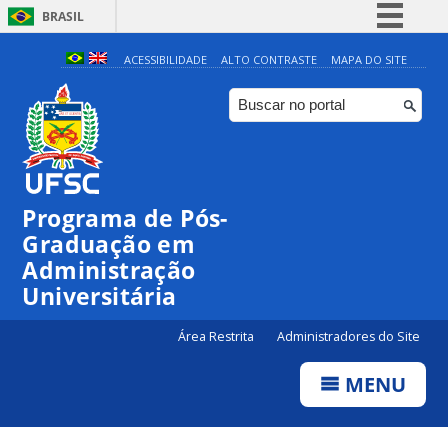
BRASIL
Simplifique!
ACESSIBILIDADE
ALTO CONTRASTE
MAPA DO SITE
Comunica BR
Participe
Acesso à informação
Legislação
Programa de Pós-
Canais
Graduação em
Administração
Universitária
Área Restrita
Administradores do Site
MENU