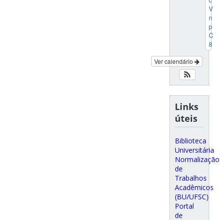
V
n
p
C
8
Ver calendário
Links
úteis
Biblioteca
Universitária
Normalização
de
Trabalhos
Acadêmicos
(BU/UFSC)
Portal
de