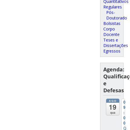
Quantitativos
Regulares
Pós-
Doutorado
Bolsistas
Corpo
Docente
Teses e
Dissertações
Egressos
Agenda:
Qualifica
e
Defesas
AGO
0
19
9
:
qua
0
0
Q