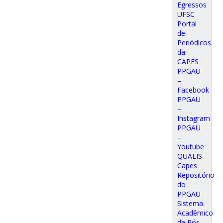
Egressos
UFSC
Portal
de
Periódicos
da
CAPES
PPGAU
–
Facebook
PPGAU
–
Instagram
PPGAU
–
Youtube
QUALIS
Capes
Repositório
do
PPGAU
Sistema
Acadêmico
da Pós-