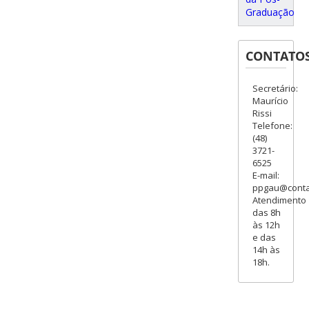
Graduação
CONTATO
Secretário:
Maurício
Rissi
Telefone:
(48)
3721-
6525
E-mail:
ppgau@contat
Atendimento
das 8h
às 12h
e das
14h às
18h.