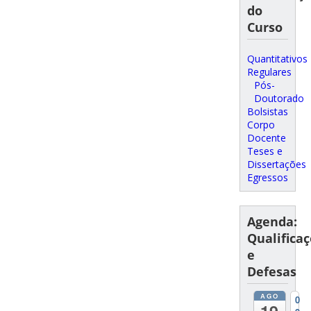
do
Curso
Quantitativos
Regulares
Pós-
Doutorado
Bolsistas
Corpo
Docente
Teses e
Dissertações
Egressos
Agenda:
Qualifica
e
Defesas
AGO
0