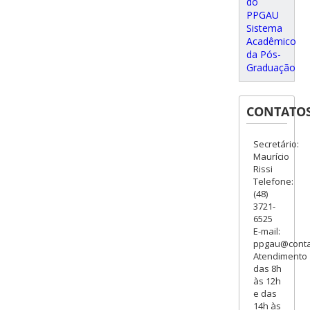
do
PPGAU
Sistema
Acadêmico
da Pós-
Graduação
CONTATO
Secretário:
Maurício
Rissi
Telefone:
(48)
3721-
6525
E-mail:
ppgau@contat
Atendimento
das 8h
às 12h
e das
14h às