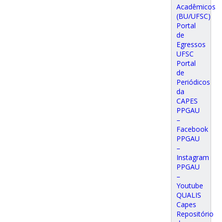
Acadêmicos
(BU/UFSC)
Portal
de
Egressos
UFSC
Portal
de
Periódicos
da
CAPES
PPGAU
–
Facebook
PPGAU
–
Instagram
PPGAU
–
Youtube
QUALIS
Capes
Repositório