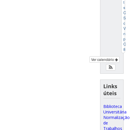
t
s
C
S
c
V
n
p
C
8
Ver calendário
Links
úteis
Biblioteca
Universitária
Normalização
de
Trabalhos